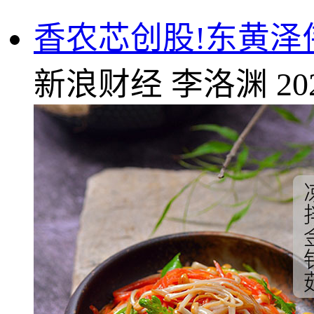
香农芯创股!东黄泽伟
新浪财经
李洛渊
20