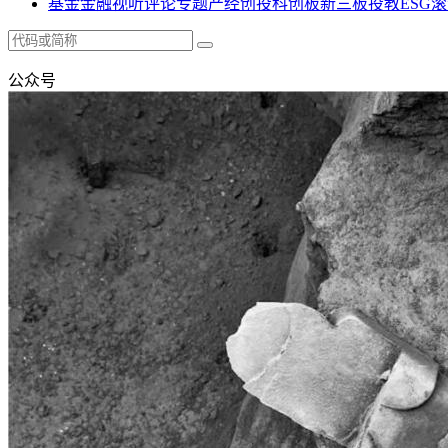
基金
金融
视听
评论
专题
产经
创投
科创板
新三板
投教
ESG
滚
公众号