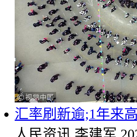
汇率刷新逾;1年来
人民资讯
李建军
20