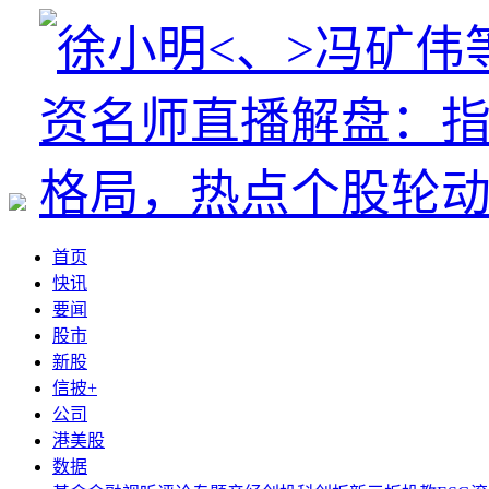
首页
快讯
要闻
股市
新股
信披+
公司
港美股
数据